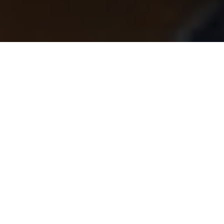
L'importance du Kbis
Le Kbis, largement reconnu comme l'équivalent de la
carte
d'identité de l'entreprise
, est un document officiel qui
atteste de l'existence juridique d'une entreprise ou d'une
société commerciale. Il contient des informations sur
l'entreprise, telles que sa dénomination sociale, son numéro
d'identification, son activité, son adresse, sa forme juridique, le
montant de son capital social, la durée de la société, la date de
constitution, les administrateurs et les commissaires aux
comptes.
L'extrait Kbis est également le seul document officiel qui
prouve l'appartenance d'un entrepreneur au Registre du